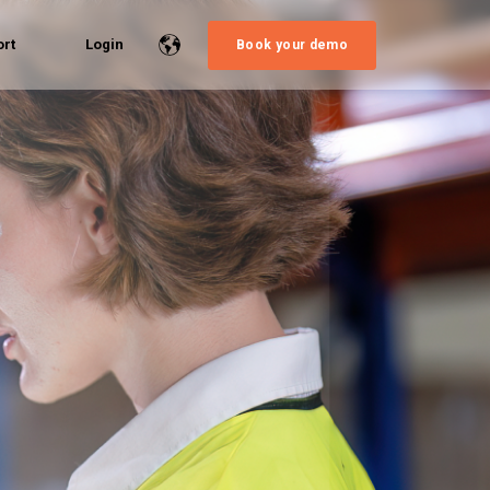
rt
Login
Book your demo