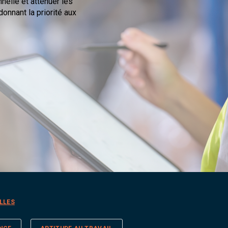
elle et atténuer les
onnant la priorité aux
LLES