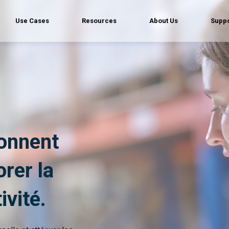
Use Cases
Resources
About Us
Suppo
donnent
rer la
ivité.