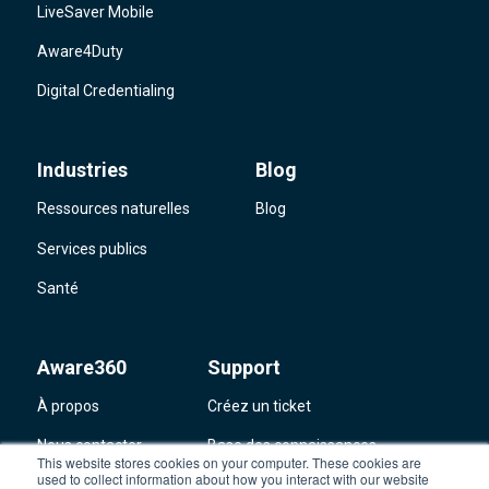
LiveSaver Mobile
Aware4Duty
Digital Credentialing
Industries
Blog
Ressources naturelles
Blog
Services publics
Santé
Aware360
Support
À propos
Créez un ticket
Nous contacter
Base des connaissances
This website stores cookies on your computer. These cookies are
used to collect information about how you interact with our website
État du système d’Aware360